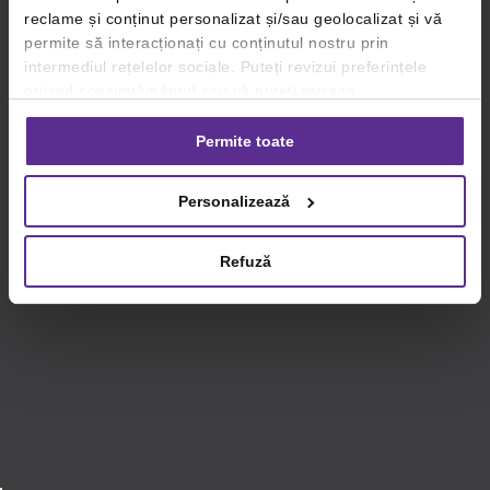
reclame și conținut personalizat și/sau geolocalizat și vă
permite să interacționați cu conținutul nostru prin
intermediul rețelelor sociale. Puteți revizui preferințele
privind consimțământul sau vă puteți retrage
consimțământul oricând, făcând click pe linkul către
setările dvs. de cookie-uri.
Permite toate
Pentru mai multe informații, vă rugăm să revizuiți politica
Personalizează
privind utilizarea modulelor cookie.
Detalii
Refuză