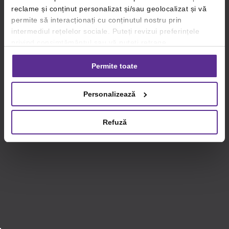
reclame și conținut personalizat și/sau geolocalizat și vă
permite să interacționați cu conținutul nostru prin
intermediul rețelelor sociale. Puteți revizui preferințele
privind consimțământul sau vă puteți retrage
consimțământul oricând, făcând click pe linkul către
setările dvs. de cookie-uri.
Permite toate
Pentru mai multe informații, vă rugăm să revizuiți politica
Personalizează
privind utilizarea modulelor cookie.
Detalii
Refuză