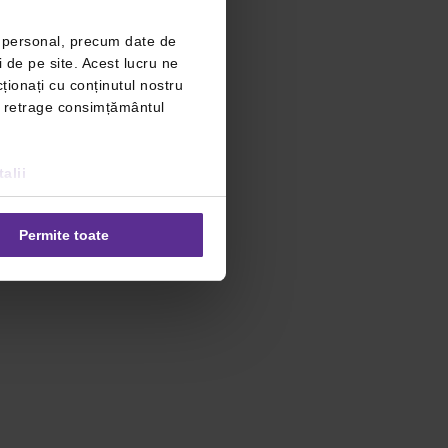
r personal, precum date de
i de pe site. Acest lucru ne
ționați cu conținutul nostru
ți retrage consimțământul
alii
Permite toate