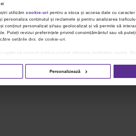
ri
ștri utilizăm
cookie-uri
pentru a stoca și accesa date cu caracte
i personaliza conținutul și reclamele și pentru analizarea traficulu
i conținut personalizat și/sau geolocalizat și vă permite să interac
iale. Puteți revizui preferințele privind consimțământul sau vă pute
 către setările dvs. de cookie-uri.
 rugăm să revizuiți politica privind utilizarea modulelor cookie.
Det
Personalizează