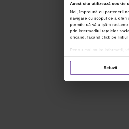
Acest site utilizează cookie-u
Noi, împreună cu partenerii no
navigare cu scopul de a oferi ș
permite să vă afișăm reclame ș
prin intermediul rețelelor soc
oricând, făcând click pe linkul
Pentru mai multe informații, vă
Refuză