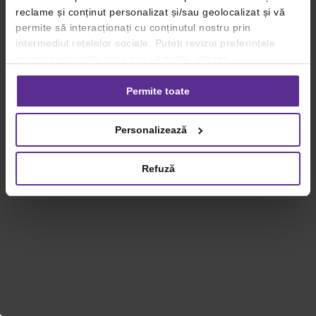
reclame și conținut personalizat și/sau geolocalizat și vă
permite să interacționați cu conținutul nostru prin
intermediul rețelelor sociale. Puteți revizui preferințele
privind consimțământul sau vă puteți retrage
consimțământul oricând, făcând click pe linkul către
setările dvs. de cookie-uri.
Permite toate
Pentru mai multe informații, vă rugăm să revizuiți politica
Personalizează
privind utilizarea modulelor cookie.
Detalii
Refuză