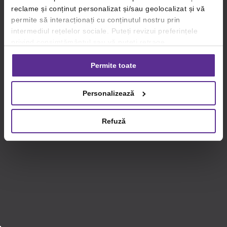
reclame și conținut personalizat și/sau geolocalizat și vă
permite să interacționați cu conținutul nostru prin
intermediul rețelelor sociale. Puteți revizui preferințele
privind consimțământul sau vă puteți retrage
consimțământul oricând, făcând click pe linkul către
setările dvs. de cookie-uri.
Permite toate
Pentru mai multe informații, vă rugăm să revizuiți politica
Personalizează
privind utilizarea modulelor cookie.
Detalii
Refuză