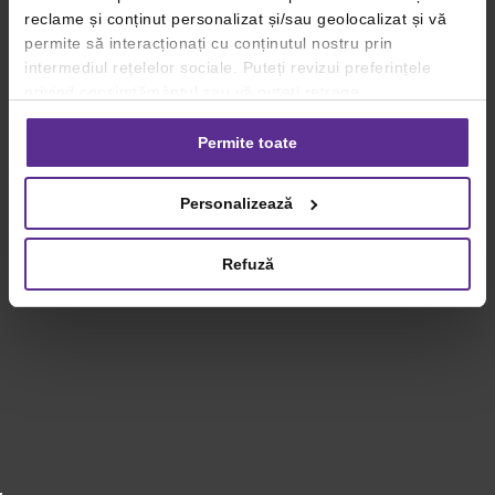
reclame și conținut personalizat și/sau geolocalizat și vă
permite să interacționați cu conținutul nostru prin
intermediul rețelelor sociale. Puteți revizui preferințele
privind consimțământul sau vă puteți retrage
consimțământul oricând, făcând click pe linkul către
setările dvs. de cookie-uri.
Permite toate
Pentru mai multe informații, vă rugăm să revizuiți politica
Personalizează
privind utilizarea modulelor cookie.
Detalii
Refuză