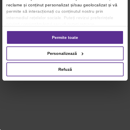
reclame și conținut personalizat și/sau geolocalizat și vă
permite să interacționați cu conținutul nostru prin
intermediul rețelelor sociale. Puteți revizui preferințele
privind consimțământul sau vă puteți retrage
consimțământul oricând, făcând click pe linkul către
setările dvs. de cookie-uri.
Permite toate
Pentru mai multe informații, vă rugăm să revizuiți politica
Personalizează
privind utilizarea modulelor cookie.
Detalii
Refuză