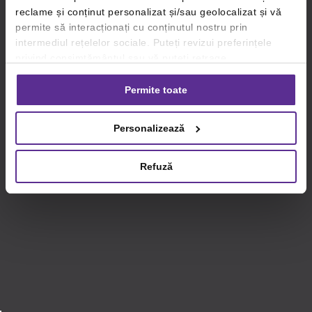
reclame și conținut personalizat și/sau geolocalizat și vă
permite să interacționați cu conținutul nostru prin
intermediul rețelelor sociale. Puteți revizui preferințele
privind consimțământul sau vă puteți retrage
consimțământul oricând, făcând click pe linkul către
setările dvs. de cookie-uri.
Permite toate
Pentru mai multe informații, vă rugăm să revizuiți politica
Personalizează
privind utilizarea modulelor cookie.
Detalii
Refuză