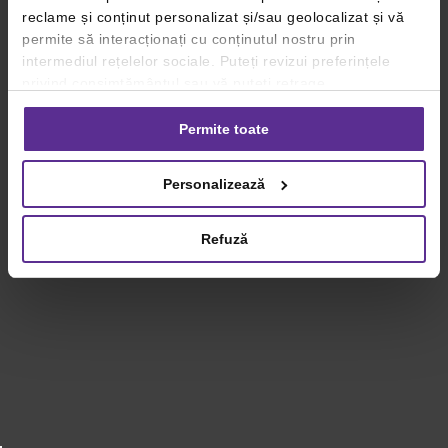
reclame și conținut personalizat și/sau geolocalizat și vă
permite să interacționați cu conținutul nostru prin
intermediul rețelelor sociale. Puteți revizui preferințele
privind consimțământul sau vă puteți retrage
consimțământul oricând, făcând click pe linkul către
setările dvs. de cookie-uri.
Permite toate
Pentru mai multe informații, vă rugăm să revizuiți politica
Personalizează
privind utilizarea modulelor cookie.
Detalii
Refuză