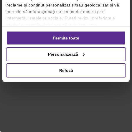
reclame și conținut personalizat și/sau geolocalizat și vă
permite să interacționați cu conținutul nostru prin
intermediul rețelelor sociale. Puteți revizui preferințele
privind consimțământul sau vă puteți retrage
consimțământul oricând, făcând click pe linkul către
setările dvs. de cookie-uri.
Permite toate
Pentru mai multe informații, vă rugăm să revizuiți politica
Personalizează
privind utilizarea modulelor cookie.
Detalii
Refuză