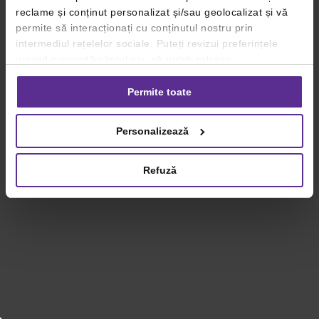
reclame și conținut personalizat și/sau geolocalizat și vă
permite să interacționați cu conținutul nostru prin
intermediul rețelelor sociale. Puteți revizui preferințele
privind consimțământul sau vă puteți retrage
consimțământul oricând, făcând click pe linkul către
setările dvs. de cookie-uri.
Permite toate
Pentru mai multe informații, vă rugăm să revizuiți politica
Personalizează
privind utilizarea modulelor cookie.
Detalii
Refuză