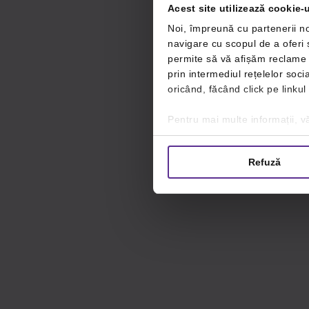
Acest site utilizează cookie-u
Noi, împreună cu partenerii no
navigare cu scopul de a oferi ș
permite să vă afișăm reclame ș
prin intermediul rețelelor soc
oricând, făcând click pe linkul
Pentru mai multe informații, vă
Refuză