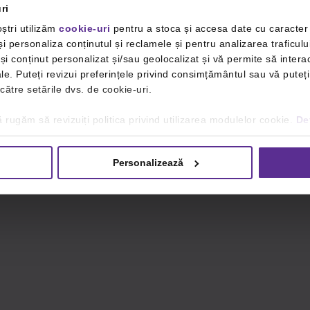
ri
ștri utilizăm
cookie-uri
pentru a stoca și accesa date cu caracte
i personaliza conținutul și reclamele și pentru analizarea traficulu
i conținut personalizat și/sau geolocalizat și vă permite să interac
iale. Puteți revizui preferințele privind consimțământul sau vă pute
 către setările dvs. de cookie-uri.
 rugăm să revizuiți politica privind utilizarea modulelor cookie.
Det
Personalizează