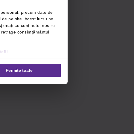
r personal, precum date de
i de pe site. Acest lucru ne
ționați cu conținutul nostru
ți retrage consimțământul
alii
Permite toate