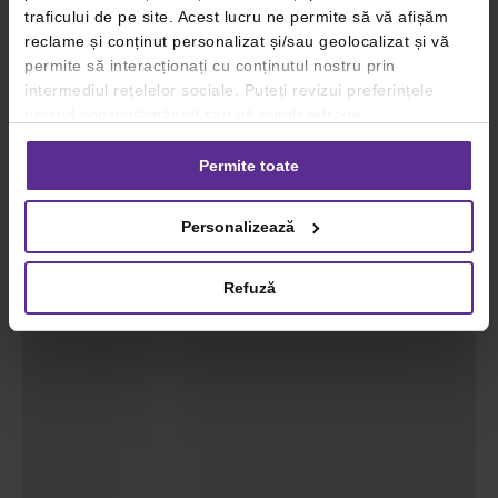
traficului de pe site. Acest lucru ne permite să vă afișăm
reclame și conținut personalizat și/sau geolocalizat și vă
permite să interacționați cu conținutul nostru prin
intermediul rețelelor sociale. Puteți revizui preferințele
privind consimțământul sau vă puteți retrage
consimțământul oricând, făcând click pe linkul către
setările dvs. de cookie-uri.
Permite toate
Pentru mai multe informații, vă rugăm să revizuiți politica
Personalizează
privind utilizarea modulelor cookie.
Detalii
Refuză