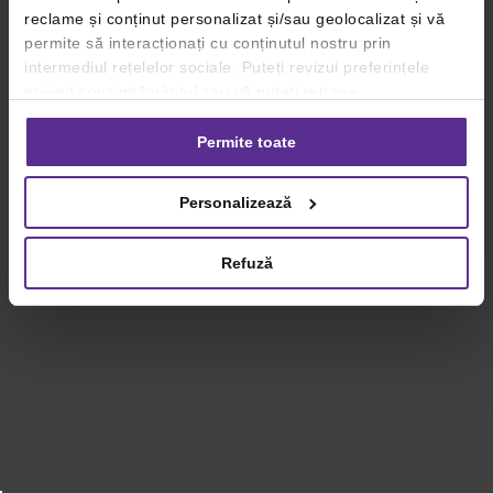
reclame și conținut personalizat și/sau geolocalizat și vă
permite să interacționați cu conținutul nostru prin
intermediul rețelelor sociale. Puteți revizui preferințele
privind consimțământul sau vă puteți retrage
consimțământul oricând, făcând click pe linkul către
setările dvs. de cookie-uri.
Permite toate
Pentru mai multe informații, vă rugăm să revizuiți politica
Personalizează
privind utilizarea modulelor cookie.
Detalii
Refuză