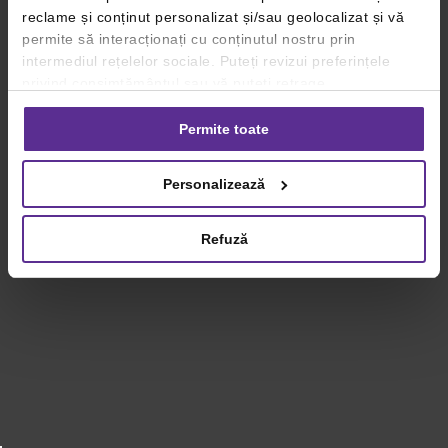
reclame și conținut personalizat și/sau geolocalizat și vă
permite să interacționați cu conținutul nostru prin
intermediul rețelelor sociale. Puteți revizui preferințele
privind consimțământul sau vă puteți retrage
consimțământul oricând, făcând click pe linkul către
setările dvs. de cookie-uri.
Permite toate
Pentru mai multe informații, vă rugăm să revizuiți politica
Personalizează
privind utilizarea modulelor cookie.
Detalii
Refuză