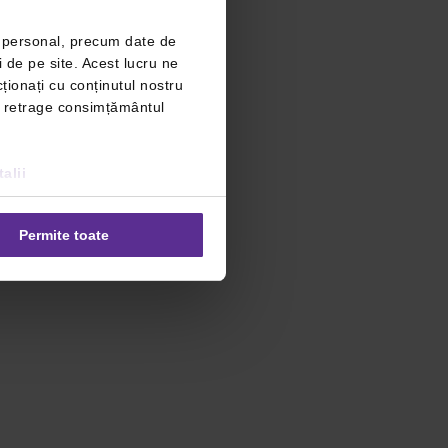
r personal, precum date de
i de pe site. Acest lucru ne
ționați cu conținutul nostru
ți retrage consimțământul
alii
Permite toate