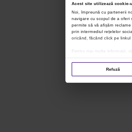
Acest site utilizează cookie-u
Noi, împreună cu partenerii no
navigare cu scopul de a oferi ș
permite să vă afișăm reclame ș
prin intermediul rețelelor soc
oricând, făcând click pe linkul
Pentru mai multe informații, vă
Refuză