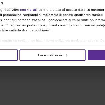
ri
ștri utilizăm
cookie-uri
pentru a stoca și accesa date cu caracte
i personaliza conținutul și reclamele și pentru analizarea traficulu
i conținut personalizat și/sau geolocalizat și vă permite să interac
iale. Puteți revizui preferințele privind consimțământul sau vă pute
 către setările dvs. de cookie-uri.
 rugăm să revizuiți politica privind utilizarea modulelor cookie.
Det
Personalizează