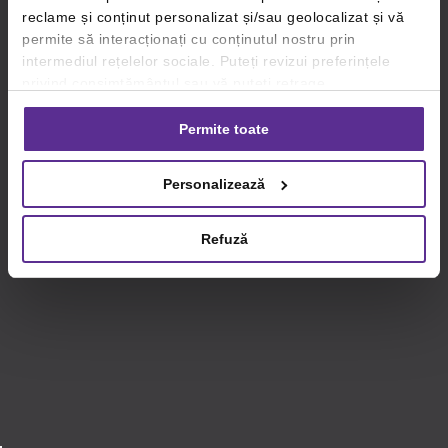
reclame și conținut personalizat și/sau geolocalizat și vă
permite să interacționați cu conținutul nostru prin
intermediul rețelelor sociale. Puteți revizui preferințele
privind consimțământul sau vă puteți retrage
consimțământul oricând, făcând click pe linkul către
setările dvs. de cookie-uri.
Permite toate
Pentru mai multe informații, vă rugăm să revizuiți politica
Personalizează
privind utilizarea modulelor cookie.
Detalii
Refuză