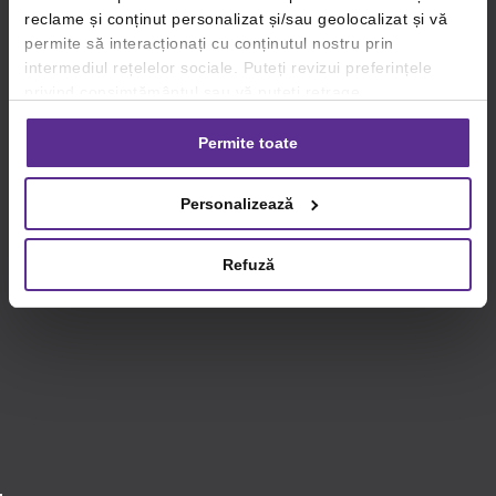
reclame și conținut personalizat și/sau geolocalizat și vă
permite să interacționați cu conținutul nostru prin
intermediul rețelelor sociale. Puteți revizui preferințele
privind consimțământul sau vă puteți retrage
consimțământul oricând, făcând click pe linkul către
setările dvs. de cookie-uri.
Permite toate
Pentru mai multe informații, vă rugăm să revizuiți politica
Personalizează
privind utilizarea modulelor cookie.
Detalii
Refuză