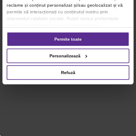
reclame și conținut personalizat și/sau geolocalizat și vă
permite să interacționați cu conținutul nostru prin
intermediul rețelelor sociale. Puteți revizui preferințele
privind consimțământul sau vă puteți retrage
consimțământul oricând, făcând click pe linkul către
setările dvs. de cookie-uri.
Permite toate
Pentru mai multe informații, vă rugăm să revizuiți politica
Personalizează
privind utilizarea modulelor cookie.
Detalii
Refuză