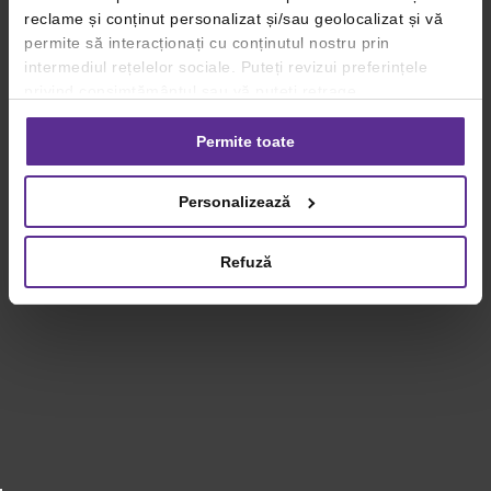
reclame și conținut personalizat și/sau geolocalizat și vă
permite să interacționați cu conținutul nostru prin
intermediul rețelelor sociale. Puteți revizui preferințele
privind consimțământul sau vă puteți retrage
consimțământul oricând, făcând click pe linkul către
setările dvs. de cookie-uri.
Permite toate
Pentru mai multe informații, vă rugăm să revizuiți politica
Personalizează
privind utilizarea modulelor cookie.
Detalii
Refuză