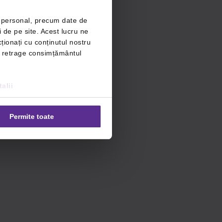
r personal, precum date de
i de pe site. Acest lucru ne
ționați cu conținutul nostru
ți retrage consimțământul
alii
Permite toate