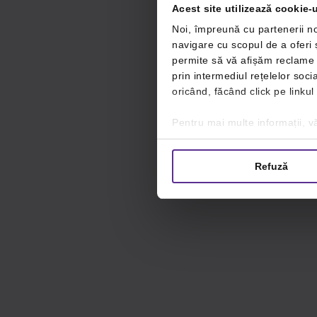
Acest site utilizează cookie-u
Noi, împreună cu partenerii no
navigare cu scopul de a oferi ș
permite să vă afișăm reclame ș
prin intermediul rețelelor soc
oricând, făcând click pe linkul
Pentru mai multe informații, vă
Refuză