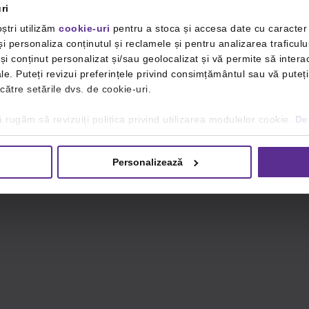
ri
ștri utilizăm
cookie-uri
pentru a stoca și accesa date cu caracte
i personaliza conținutul și reclamele și pentru analizarea traficulu
i conținut personalizat și/sau geolocalizat și vă permite să interac
iale. Puteți revizui preferințele privind consimțământul sau vă pute
 către setările dvs. de cookie-uri.
 rugăm să revizuiți politica privind utilizarea modulelor cookie.
Det
Personalizează