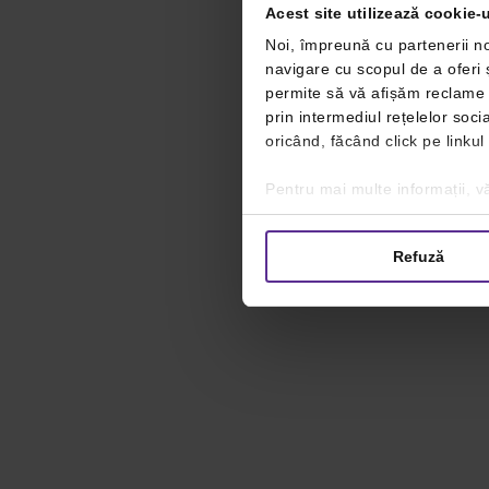
Acest site utilizează cookie-u
Noi, împreună cu partenerii no
navigare cu scopul de a oferi ș
permite să vă afișăm reclame ș
prin intermediul rețelelor soc
oricând, făcând click pe linkul
Pentru mai multe informații, vă
Refuză