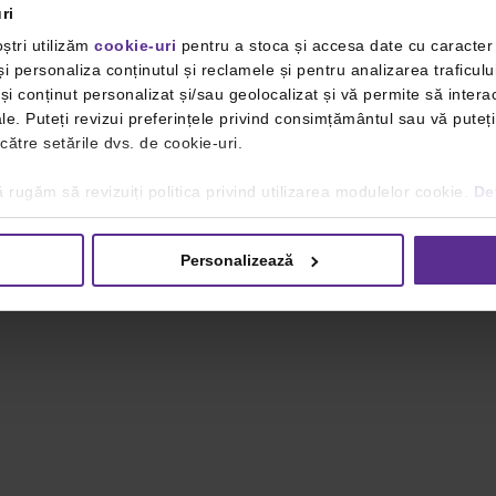
ri
ștri utilizăm
cookie-uri
pentru a stoca și accesa date cu caracte
i personaliza conținutul și reclamele și pentru analizarea traficulu
i conținut personalizat și/sau geolocalizat și vă permite să interac
iale. Puteți revizui preferințele privind consimțământul sau vă pute
 către setările dvs. de cookie-uri.
 rugăm să revizuiți politica privind utilizarea modulelor cookie.
Det
Personalizează