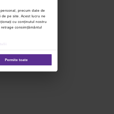
r personal, precum date de
i de pe site. Acest lucru ne
ționați cu conținutul nostru
ți retrage consimțământul
alii
Permite toate