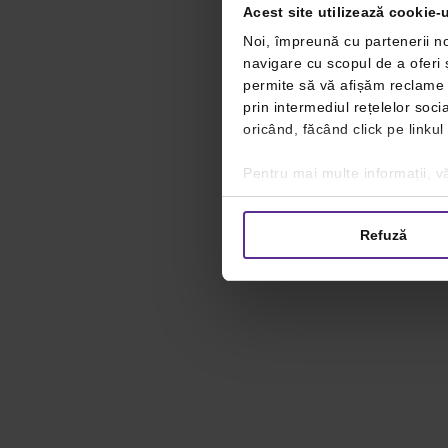
Acest site utilizează cookie-u
Noi, împreună cu partenerii no
navigare cu scopul de a oferi ș
permite să vă afișăm reclame ș
prin intermediul rețelelor soc
oricând, făcând click pe linkul
Pentru mai multe informații, vă
Refuză