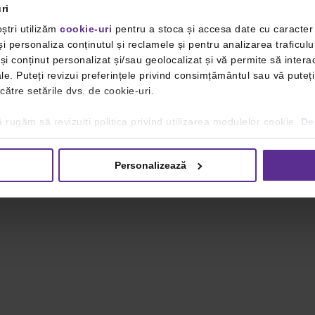
ri
ștri utilizăm
cookie-uri
pentru a stoca și accesa date cu caracte
i personaliza conținutul și reclamele și pentru analizarea traficulu
i conținut personalizat și/sau geolocalizat și vă permite să interac
iale. Puteți revizui preferințele privind consimțământul sau vă pute
 către setările dvs. de cookie-uri.
 rugăm să revizuiți politica privind utilizarea modulelor cookie.
Det
Personalizează