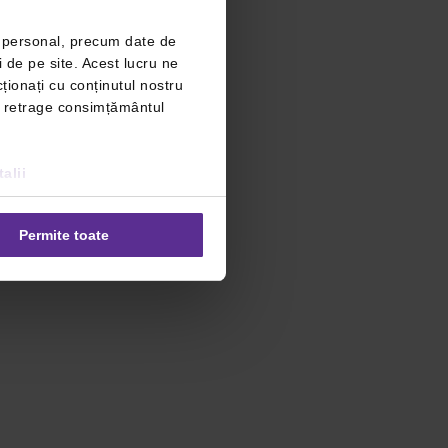
r personal, precum date de
i de pe site. Acest lucru ne
ționați cu conținutul nostru
ți retrage consimțământul
alii
Permite toate