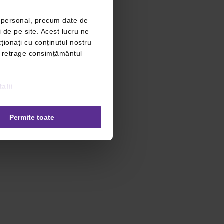
r personal, precum date de
i de pe site. Acest lucru ne
ționați cu conținutul nostru
ți retrage consimțământul
alii
Permite toate