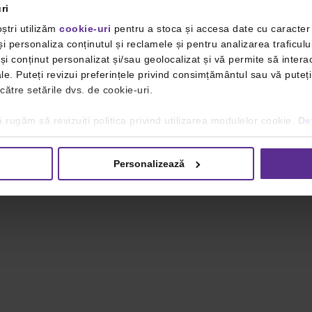
ri
ștri utilizăm
cookie-uri
pentru a stoca și accesa date cu caracte
i personaliza conținutul și reclamele și pentru analizarea traficulu
i conținut personalizat și/sau geolocalizat și vă permite să interac
iale. Puteți revizui preferințele privind consimțământul sau vă pute
 către setările dvs. de cookie-uri.
 rugăm să revizuiți politica privind utilizarea modulelor cookie.
Det
Personalizează