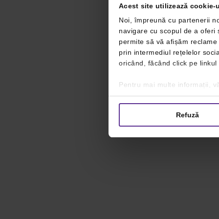
Acest site utilizează cookie-u
Noi, împreună cu partenerii no
navigare cu scopul de a oferi ș
permite să vă afișăm reclame ș
prin intermediul rețelelor soc
oricând, făcând click pe linkul
Pentru mai multe informații, vă
Refuză