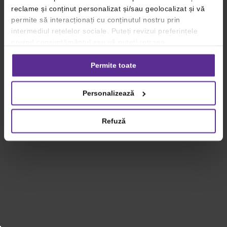
reclame și conținut personalizat și/sau geolocalizat și vă
permite să interacționați cu conținutul nostru prin
intermediul rețelelor sociale. Puteți revizui preferințele
privind consimțământul sau vă puteți retrage
consimțământul oricând, făcând click pe linkul către
setările dvs. de cookie-uri.
Permite toate
Pentru mai multe informații, vă rugăm să revizuiți politica
Personalizează
privind utilizarea modulelor cookie.
Detalii
Refuză