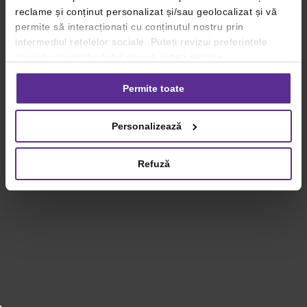
reclame și conținut personalizat și/sau geolocalizat și vă
permite să interacționați cu conținutul nostru prin
intermediul rețelelor sociale. Puteți revizui preferințele
privind consimțământul sau vă puteți retrage
consimțământul oricând, făcând click pe linkul către
setările dvs. de cookie-uri.
Permite toate
Pentru mai multe informații, vă rugăm să revizuiți politica
Personalizează
privind utilizarea modulelor cookie.
Detalii
Refuză