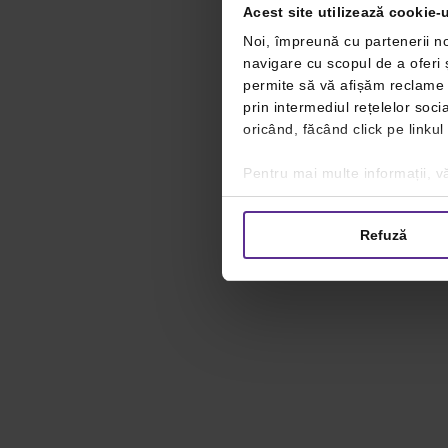
Acest site utilizează cookie-u
Noi, împreună cu partenerii no
navigare cu scopul de a oferi ș
permite să vă afișăm reclame ș
prin intermediul rețelelor soc
oricând, făcând click pe linkul
Pentru mai multe informații, vă
Refuză