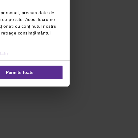
r personal, precum date de
i de pe site. Acest lucru ne
ționați cu conținutul nostru
ți retrage consimțământul
alii
Permite toate