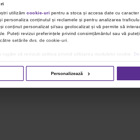
ri
ștri utilizăm
cookie-uri
pentru a stoca și accesa date cu caracte
i personaliza conținutul și reclamele și pentru analizarea traficulu
i conținut personalizat și/sau geolocalizat și vă permite să interac
iale. Puteți revizui preferințele privind consimțământul sau vă pute
 către setările dvs. de cookie-uri.
 rugăm să revizuiți politica privind utilizarea modulelor cookie.
Det
Personalizează