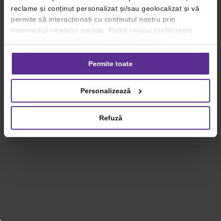
reclame și conținut personalizat și/sau geolocalizat și vă
permite să interacționați cu conținutul nostru prin
intermediul rețelelor sociale. Puteți revizui preferințele
privind consimțământul sau vă puteți retrage
consimțământul oricând, făcând click pe linkul către
setările dvs. de cookie-uri.
Permite toate
Pentru mai multe informații, vă rugăm să revizuiți politica
Personalizează
privind utilizarea modulelor cookie.
Detalii
Refuză