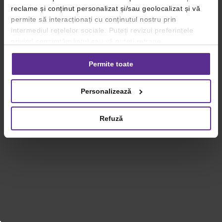
reclame și conținut personalizat și/sau geolocalizat și vă
permite să interacționați cu conținutul nostru prin
intermediul rețelelor sociale. Puteți revizui preferințele
privind consimțământul sau vă puteți retrage
consimțământul oricând, făcând click pe linkul către
setările dvs. de cookie-uri.
Permite toate
Pentru mai multe informații, vă rugăm să revizuiți politica
Personalizează
privind utilizarea modulelor cookie.
Detalii
Refuză