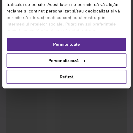
traficului de pe site. Acest lucru ne permite să vă afișăm
reclame și conținut personalizat și/sau geolocalizat și vă
permite să interacționați cu conținutul nostru prin
intermediul rețelelor sociale. Puteți revizui preferințele
privind consimțământul sau vă puteți retrage
consimțământul oricând, făcând click pe linkul către
setările dvs. de cookie-uri.
Permite toate
Pentru mai multe informații, vă rugăm să revizuiți politica
Personalizează
privind utilizarea modulelor cookie.
Detalii
Refuză