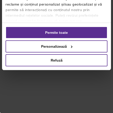
reclame și conținut personalizat și/sau geolocalizat și vă
permite să interacționați cu conținutul nostru prin
intermediul rețelelor sociale. Puteți revizui preferințele
privind consimțământul sau vă puteți retrage
consimțământul oricând, făcând click pe linkul către
setările dvs. de cookie-uri.
Permite toate
Pentru mai multe informații, vă rugăm să revizuiți politica
Personalizează
privind utilizarea modulelor cookie.
Detalii
Refuză