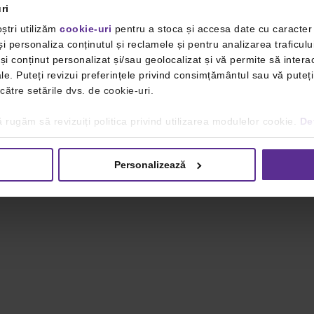
ri
ștri utilizăm
cookie-uri
pentru a stoca și accesa date cu caracte
i personaliza conținutul și reclamele și pentru analizarea traficulu
i conținut personalizat și/sau geolocalizat și vă permite să interac
iale. Puteți revizui preferințele privind consimțământul sau vă pute
 către setările dvs. de cookie-uri.
 rugăm să revizuiți politica privind utilizarea modulelor cookie.
Det
Personalizează