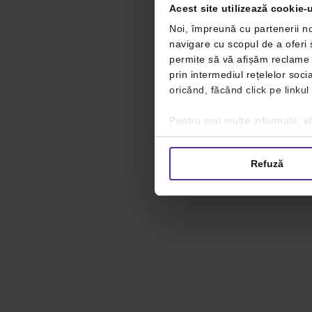
Acest site utilizează cookie-u
Noi, împreună cu partenerii no
navigare cu scopul de a oferi ș
permite să vă afișăm reclame ș
prin intermediul rețelelor soc
oricând, făcând click pe linkul
Pentru mai multe informații, vă
Refuză