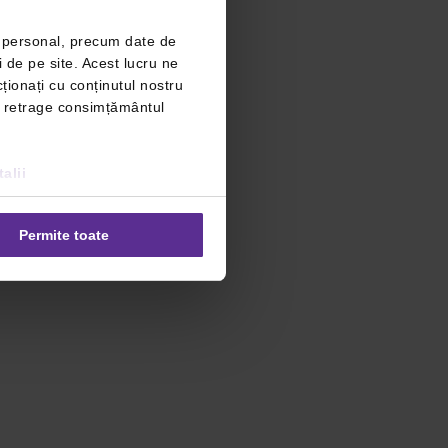
r personal, precum date de
i de pe site. Acest lucru ne
ționați cu conținutul nostru
ți retrage consimțământul
alii
Permite toate