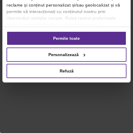
reclame și conținut personalizat și/sau geolocalizat și vă
permite să interacționați cu conținutul nostru prin
intermediul rețelelor sociale. Puteți revizui preferințele
privind consimțământul sau vă puteți retrage
consimțământul oricând, făcând click pe linkul către
setările dvs. de cookie-uri.
Permite toate
Pentru mai multe informații, vă rugăm să revizuiți politica
Personalizează
privind utilizarea modulelor cookie.
Detalii
Refuză