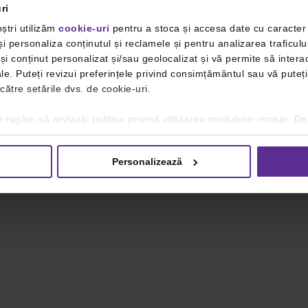
ri
ștri utilizăm
cookie-uri
pentru a stoca și accesa date cu caracte
i personaliza conținutul și reclamele și pentru analizarea traficulu
i conținut personalizat și/sau geolocalizat și vă permite să interac
iale. Puteți revizui preferințele privind consimțământul sau vă pute
 către setările dvs. de cookie-uri.
 rugăm să revizuiți politica privind utilizarea modulelor cookie.
Det
Personalizează