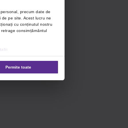
r personal, precum date de
i de pe site. Acest lucru ne
ționați cu conținutul nostru
ți retrage consimțământul
alii
Permite toate