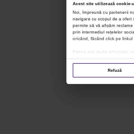
Acest site utilizează cookie-u
Noi, împreună cu partenerii no
navigare cu scopul de a oferi ș
permite să vă afișăm reclame ș
prin intermediul rețelelor soc
oricând, făcând click pe linkul
Pentru mai multe informații, vă
Refuză