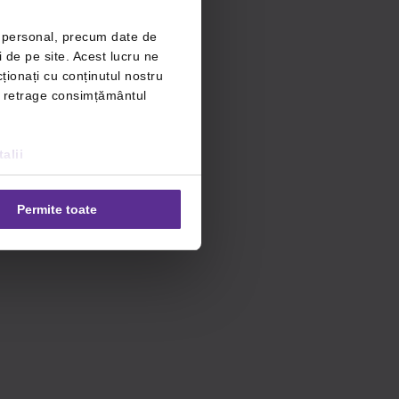
r personal, precum date de
i de pe site. Acest lucru ne
ționați cu conținutul nostru
ți retrage consimțământul
alii
Permite toate