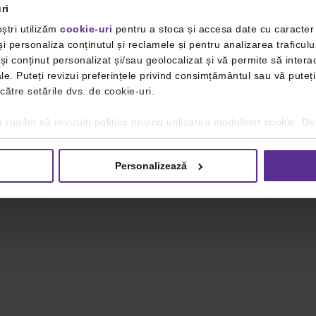
ri
ștri utilizăm
cookie-uri
pentru a stoca și accesa date cu caracte
i personaliza conținutul și reclamele și pentru analizarea traficulu
i conținut personalizat și/sau geolocalizat și vă permite să interac
iale. Puteți revizui preferințele privind consimțământul sau vă pute
 către setările dvs. de cookie-uri.
 rugăm să revizuiți politica privind utilizarea modulelor cookie.
Det
Personalizează