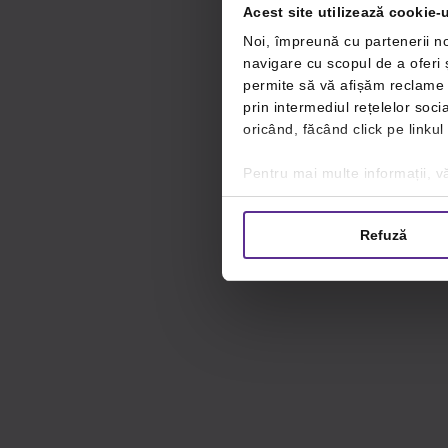
Acest site utilizează cookie-u
Noi, împreună cu partenerii no
navigare cu scopul de a oferi ș
permite să vă afișăm reclame ș
prin intermediul rețelelor soc
oricând, făcând click pe linkul
Pentru mai multe informații, vă
Refuză