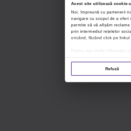
Acest site utilizează cookie-u
Noi, împreună cu partenerii no
navigare cu scopul de a oferi ș
permite să vă afișăm reclame ș
prin intermediul rețelelor soc
oricând, făcând click pe linkul
Pentru mai multe informații, vă
Refuză