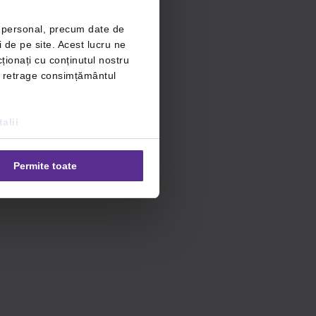
r personal, precum date de
i de pe site. Acest lucru ne
ționați cu conținutul nostru
ți retrage consimțământul
alii
Permite toate