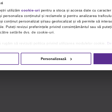
ri
ștri utilizăm
cookie-uri
pentru a stoca și accesa date cu caracte
i personaliza conținutul și reclamele și pentru analizarea traficulu
i conținut personalizat și/sau geolocalizat și vă permite să interac
iale. Puteți revizui preferințele privind consimțământul sau vă pute
 către setările dvs. de cookie-uri.
 rugăm să revizuiți politica privind utilizarea modulelor cookie.
Det
Personalizează