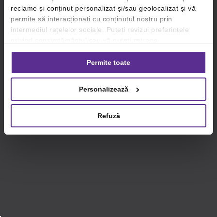
reclame și conținut personalizat și/sau geolocalizat și vă
permite să interacționați cu conținutul nostru prin
intermediul rețelelor sociale. Puteți revizui preferințele
privind consimțământul sau vă puteți retrage
consimțământul oricând, făcând click pe linkul către
setările dvs. de cookie-uri.
Permite toate
Pentru mai multe informații, vă rugăm să revizuiți politica
Personalizează
privind utilizarea modulelor cookie.
Detalii
Refuză