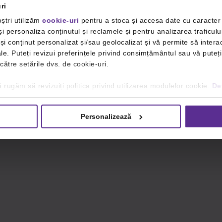
ri
ștri utilizăm
cookie-uri
pentru a stoca și accesa date cu caracte
i personaliza conținutul și reclamele și pentru analizarea traficulu
i conținut personalizat și/sau geolocalizat și vă permite să interac
iale. Puteți revizui preferințele privind consimțământul sau vă pute
 către setările dvs. de cookie-uri.
 rugăm să revizuiți politica privind utilizarea modulelor cookie.
Det
Personalizează