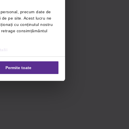
r personal, precum date de
i de pe site. Acest lucru ne
ționați cu conținutul nostru
ți retrage consimțământul
alii
Permite toate