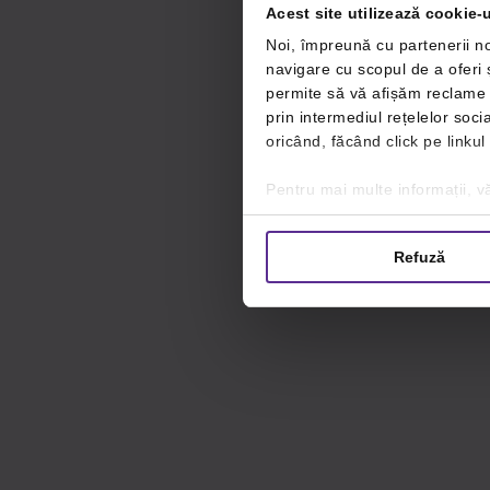
Acest site utilizează cookie-u
Noi, împreună cu partenerii no
navigare cu scopul de a oferi ș
permite să vă afișăm reclame ș
prin intermediul rețelelor soc
oricând, făcând click pe linkul
Pentru mai multe informații, vă
Refuză