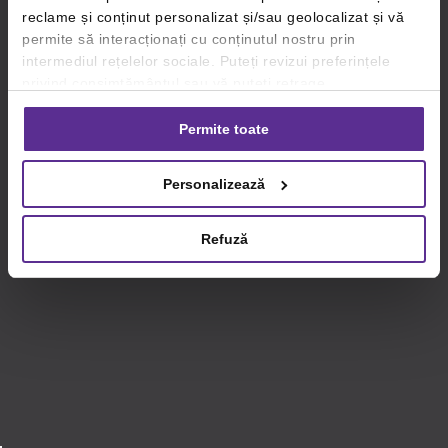
reclame și conținut personalizat și/sau geolocalizat și vă
permite să interacționați cu conținutul nostru prin
intermediul rețelelor sociale. Puteți revizui preferințele
privind consimțământul sau vă puteți retrage
consimțământul oricând, făcând click pe linkul către
setările dvs. de cookie-uri.
Permite toate
Pentru mai multe informații, vă rugăm să revizuiți politica
Personalizează
privind utilizarea modulelor cookie.
Detalii
Refuză