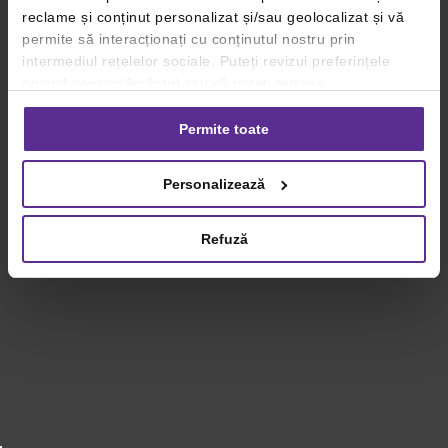
reclame și conținut personalizat și/sau geolocalizat și vă
permite să interacționați cu conținutul nostru prin
intermediul rețelelor sociale. Puteți revizui preferințele
privind consimțământul sau vă puteți retrage
consimțământul oricând, făcând click pe linkul către
setările dvs. de cookie-uri.
Permite toate
Pentru mai multe informații, vă rugăm să revizuiți politica
Personalizează
privind utilizarea modulelor cookie.
Detalii
Refuză