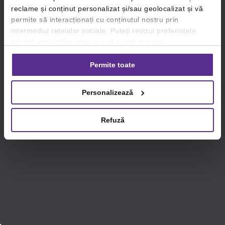
reclame și conținut personalizat și/sau geolocalizat și vă
permite să interacționați cu conținutul nostru prin
intermediul rețelelor sociale. Puteți revizui preferințele
privind consimțământul sau vă puteți retrage
consimțământul oricând, făcând click pe linkul către
setările dvs. de cookie-uri.
Permite toate
Pentru mai multe informații, vă rugăm să revizuiți politica
Personalizează
privind utilizarea modulelor cookie.
Detalii
Refuză