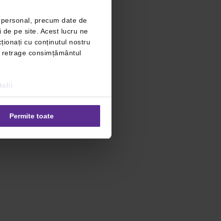
r personal, precum date de
i de pe site. Acest lucru ne
ționați cu conținutul nostru
ți retrage consimțământul
alii
Permite toate