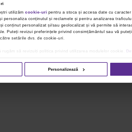
ri
ștri utilizăm
cookie-uri
pentru a stoca și accesa date cu caracte
i personaliza conținutul și reclamele și pentru analizarea traficulu
i conținut personalizat și/sau geolocalizat și vă permite să interac
iale. Puteți revizui preferințele privind consimțământul sau vă pute
 către setările dvs. de cookie-uri.
 rugăm să revizuiți politica privind utilizarea modulelor cookie.
Det
Personalizează