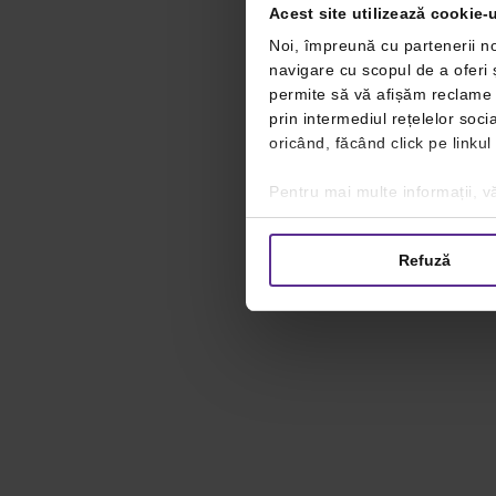
Acest site utilizează cookie-u
Noi, împreună cu partenerii no
navigare cu scopul de a oferi ș
permite să vă afișăm reclame ș
prin intermediul rețelelor soc
oricând, făcând click pe linkul
Pentru mai multe informații, vă
Refuză