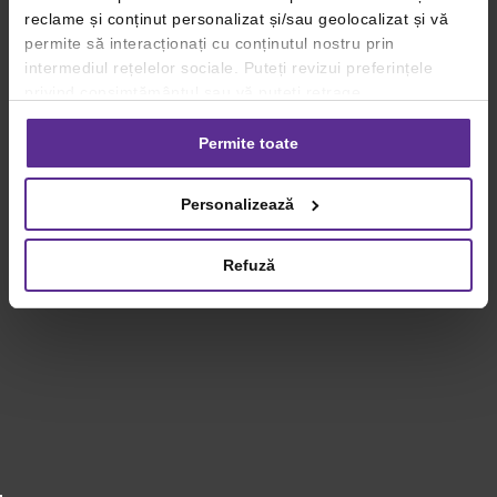
reclame și conținut personalizat și/sau geolocalizat și vă
permite să interacționați cu conținutul nostru prin
intermediul rețelelor sociale. Puteți revizui preferințele
privind consimțământul sau vă puteți retrage
consimțământul oricând, făcând click pe linkul către
setările dvs. de cookie-uri.
Permite toate
Pentru mai multe informații, vă rugăm să revizuiți politica
Personalizează
privind utilizarea modulelor cookie.
Detalii
Refuză