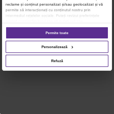
reclame și conținut personalizat și/sau geolocalizat și vă
permite să interacționați cu conținutul nostru prin
intermediul rețelelor sociale. Puteți revizui preferințele
privind consimțământul sau vă puteți retrage
consimțământul oricând, făcând click pe linkul către
setările dvs. de cookie-uri.
Permite toate
Pentru mai multe informații, vă rugăm să revizuiți politica
Personalizează
privind utilizarea modulelor cookie.
Detalii
Refuză