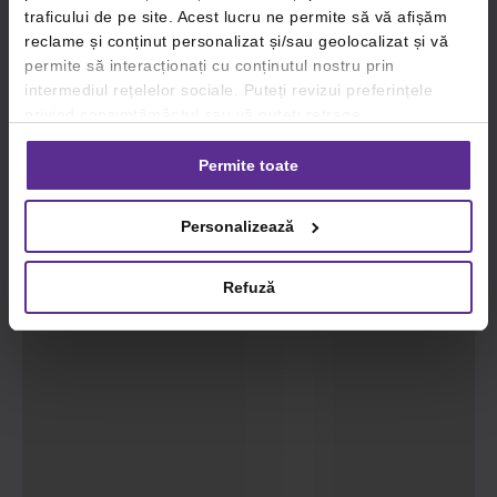
traficului de pe site. Acest lucru ne permite să vă afișăm
reclame și conținut personalizat și/sau geolocalizat și vă
permite să interacționați cu conținutul nostru prin
intermediul rețelelor sociale. Puteți revizui preferințele
privind consimțământul sau vă puteți retrage
consimțământul oricând, făcând click pe linkul către
setările dvs. de cookie-uri.
Permite toate
Pentru mai multe informații, vă rugăm să revizuiți politica
Personalizează
privind utilizarea modulelor cookie.
Detalii
Refuză