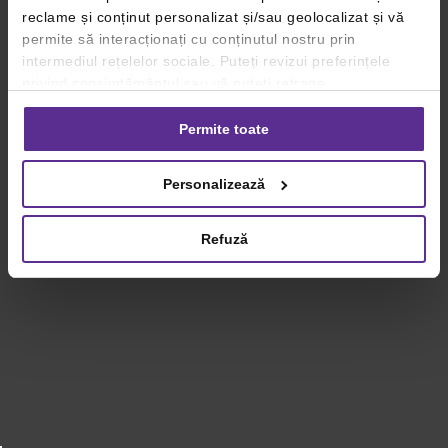
reclame și conținut personalizat și/sau geolocalizat și vă
permite să interacționați cu conținutul nostru prin
intermediul rețelelor sociale. Puteți revizui preferințele
privind consimțământul sau vă puteți retrage
consimțământul oricând, făcând click pe linkul către
setările dvs. de cookie-uri.
Permite toate
Pentru mai multe informații, vă rugăm să revizuiți politica
Personalizează
privind utilizarea modulelor cookie.
Detalii
Refuză