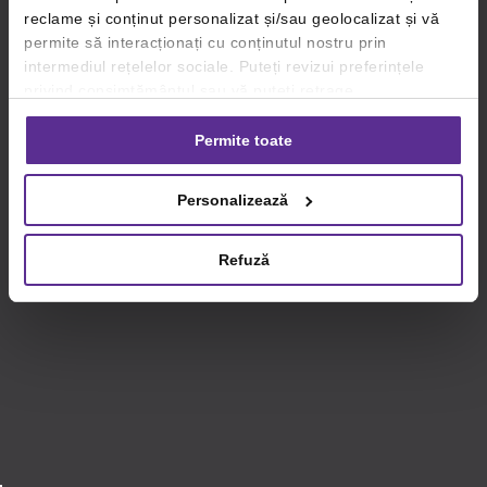
reclame și conținut personalizat și/sau geolocalizat și vă
permite să interacționați cu conținutul nostru prin
intermediul rețelelor sociale. Puteți revizui preferințele
privind consimțământul sau vă puteți retrage
consimțământul oricând, făcând click pe linkul către
setările dvs. de cookie-uri.
Permite toate
Pentru mai multe informații, vă rugăm să revizuiți politica
Personalizează
privind utilizarea modulelor cookie.
Detalii
Refuză