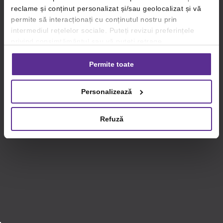
reclame și conținut personalizat și/sau geolocalizat și vă
permite să interacționați cu conținutul nostru prin
intermediul rețelelor sociale. Puteți revizui preferințele
privind consimțământul sau vă puteți retrage
consimțământul oricând, făcând click pe linkul către
setările dvs. de cookie-uri.
Permite toate
Pentru mai multe informații, vă rugăm să revizuiți politica
Personalizează
privind utilizarea modulelor cookie.
Detalii
Refuză