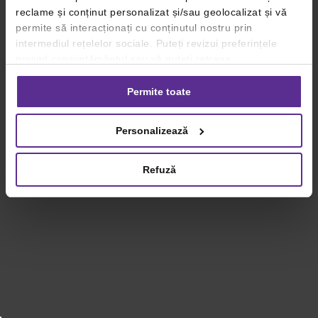
reclame și conținut personalizat și/sau geolocalizat și vă
permite să interacționați cu conținutul nostru prin
intermediul rețelelor sociale. Puteți revizui preferințele
privind consimțământul sau vă puteți retrage
consimțământul oricând, făcând click pe linkul către
setările dvs. de cookie-uri.
Permite toate
Pentru mai multe informații, vă rugăm să revizuiți politica
Personalizează
privind utilizarea modulelor cookie.
Detalii
Refuză