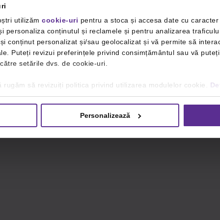
ri
ștri utilizăm
cookie-uri
pentru a stoca și accesa date cu caracte
i personaliza conținutul și reclamele și pentru analizarea traficulu
i conținut personalizat și/sau geolocalizat și vă permite să interac
iale. Puteți revizui preferințele privind consimțământul sau vă pute
 către setările dvs. de cookie-uri.
 rugăm să revizuiți politica privind utilizarea modulelor cookie.
Det
Personalizează