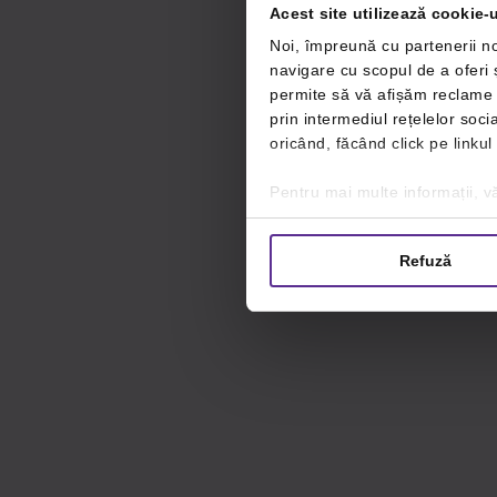
Acest site utilizează cookie-u
Noi, împreună cu partenerii no
navigare cu scopul de a oferi ș
permite să vă afișăm reclame ș
prin intermediul rețelelor soc
oricând, făcând click pe linkul
Pentru mai multe informații, vă
Refuză