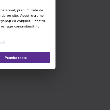
r personal, precum date de
i de pe site. Acest lucru ne
ționați cu conținutul nostru
ți retrage consimțământul
alii
Permite toate